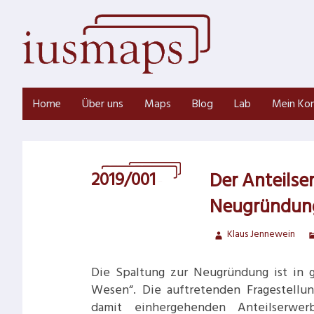
Zum
Inhalt
springen
Home
Über uns
Maps
Blog
Lab
Mein Ko
2019/001
Der Anteilse
Neugründun
Klaus Jennewein
Die Spaltung zur Neugründung ist in 
Wesen“. Die auftretenden Fragestellu
damit einhergehenden Anteilserwer