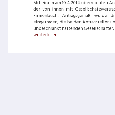
Mit einem am 10.4.2014 überreichten Ant
der von ihnen mit Gesellschaftsvertra
Firmenbuch. Antragsgemäß wurde di
eingetragen, die beiden Antragsteller s
unbeschränkt haftenden Gesellschafter. 
Entstehung
weiterlesen
einer
Personengesellschaft
und
gleichzeitige
Auflösung
gem
§
131
Z
5
UGB