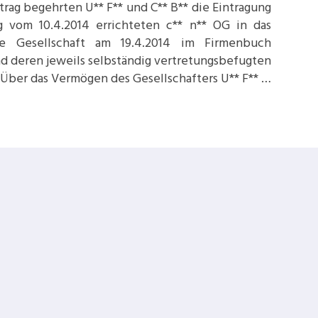
rag begehrten U** F** und C** B** die Eintragung
g vom 10.4.2014 errichteten c** n** OG in das
e Gesellschaft am 19.4.2014 im Firmenbuch
ind deren jeweils selbständig vertretungsbefugten
Über das Vermögen des Gesellschafters U** F** …